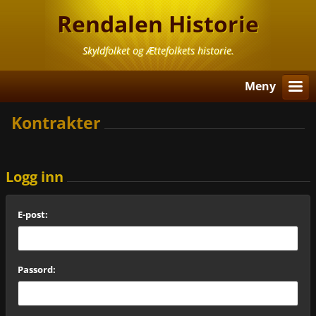
Rendalen Historie
Skyldfolket og Ættefolkets historie.
Meny
Kontrakter
Logg inn
E-post:
Passord: