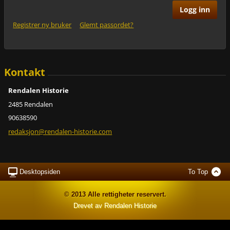
Registrer ny bruker
Glemt passordet?
Kontakt
Rendalen Historie
2485 Rendalen
90638590
redaksjo
n@rendal
en-histo
rie.com
Desktopsiden
To Top
© 2013 Alle rettigheter reservert.
Drevet av Rendalen Historie