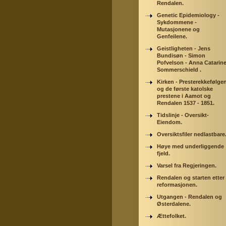
Rendalen.
Genetic Epidemiology -
Sykdommene -
Mutasjonene og
Genfeilene.
Geistligheten - Jens
Bundisøn - Simon
Pofvelson - Anna Catarin
Sommerschield .
Kirken - Presterekkefølge
og de første katolske
prestene i Aamot og
Rendalen 1537 - 1851.
Tidslinje - Oversikt-
Eiendom.
Oversiktsfiler nedlastbare
Høye med underliggende
fjeld.
Varsel fra Regjeringen.
Rendalen og starten etter
reformasjonen.
Utgangen - Rendalen og
Østerdalene.
Ættefolket.