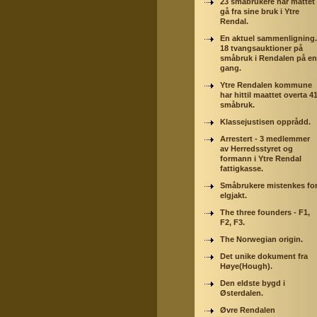
23 småbrukere har måttet
gå fra sine bruk i Ytre
Rendal.
En aktuel sammenligning.
18 tvangsauktioner på
småbruk i Rendalen på en
gang.
Ytre Rendalen kommune
har hittil maattet overta 4
småbruk.
Klassejustisen opprådd.
Arrestert - 3 medlemmer
av Herredsstyret og
formann i Ytre Rendal
fattigkasse.
Småbrukere mistenkes fo
elgjakt.
The three founders - F1,
F2, F3.
The Norwegian origin.
Det unike dokument fra
Høye(Hough).
Den eldste bygd i
Østerdalen.
Øvre Rendalen