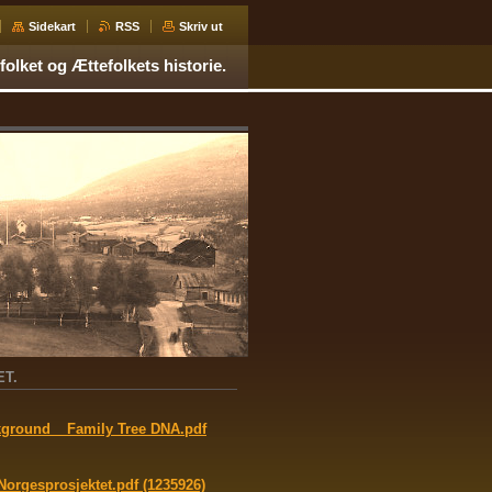
Sidekart
RSS
Skriv ut
folket og Ættefolkets historie.
ET.
kground _ Family Tree DNA.pdf
Norgesprosjektet.pdf (1235926)