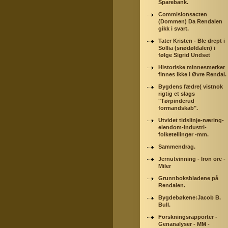
Sparebank.
Commisionsacten
(Dommen) Da Rendalen
gikk i svart.
Tater Kristen - Ble drept i
Sollia (snødøldalen) i
følge Sigrid Undset
Historiske minnesmerker
finnes ikke i Øvre Rendal.
Bygdens fædre( vistnok
rigtig et slags
"Tørpinderud
formandskab".
Utvidet tidslinje-næring-
eiendom-industri-
folketellinger -mm.
Sammendrag.
Jernutvinning - Iron ore -
Miler
Grunnboksbladene på
Rendalen.
Bygdebøkene:Jacob B.
Bull.
Forskningsrapporter -
Genanalyser - MM -