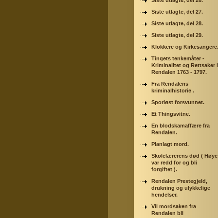
Siste utlagte, del 26.
Siste utlagte, del 27.
Siste utlagte, del 28.
Siste utlagte, del 29.
Klokkere og Kirkesangere
Tingets tenkemåter -
Kriminalitet og Rettsaker i
Rendalen 1763 - 1797.
Fra Rendalens
kriminalhistorie .
Sporløst forsvunnet.
Et Thingsvitne.
En blodskamaffære fra
Rendalen.
Planlagt mord.
Skolelærerens død ( Høye
var redd for og bli
forgiftet ).
Rendalen Prestegjeld,
drukning og ulykkelige
hendelser.
Vil mordsaken fra
Rendalen bli