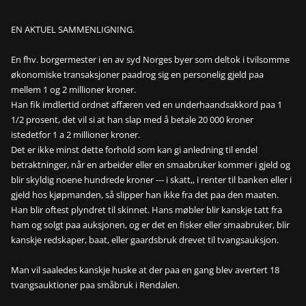
EN AKTUEL SAMMENLIGNING.
En fhv. borgermester i en av syd Norges byer som deltok i tvilsomme
økonomiske transaksjoner paadrog sig en personelig gjeld paa
mellem 1 og 2 millioner kroner.
Han fik imdlertid ordnet affæren ved en underhaandsakkord paa 1
1/2 prosent, det vil si at han slap med å betale 20 000 kroner
istedetfor 1 a 2 millioner kroner.
Det er ikke minst dette forhold som kan gi anledning til endel
betraktninger, når en arbeider eller en smaabruker kommer i gjeld og
blir skyldig noene hundrede kroner --- i skatt,, i renter til banken eller i
gjeld hos kjøpmanden, så slipper han ikke fra det paa den maaten.
Han blir oftest plyndret til skinnet. Hans møbler blir kanskje tatt fra
ham og solgt paa auksjonen, og er det en fisker eller smaabruker, blir
kanskje redskaper, baat, eller gaardsbruk drevet til tvangsauksjon.
Man vil saaledes kanskje huske at der paa en gang blev avertert 18
tvangsauktioner paa småbruk i Rendalen.