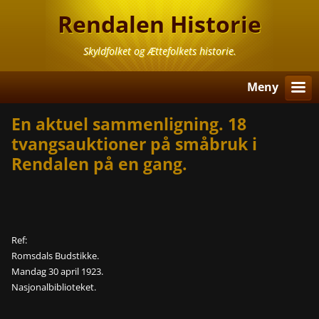
Rendalen Historie
Skyldfolket og Ættefolkets historie.
Meny
En aktuel sammenligning. 18
tvangsauktioner på småbruk i
Rendalen på en gang.
Ref:
Romsdals Budstikke.
Mandag 30 april 1923.
Nasjonalbiblioteket.