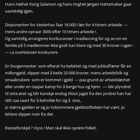
Hans Høihet Kong Salamon og hans ringhet Jørgen Hattemaker gaar
uavlatelig igjen.
Disponenten for Vesterhav faar 16.000 i løn for 4 timers arbeide ---
mens andre opnaar 3000 efter 10 timers arbeide !.
Og samtidig arrangeres konkuranser i madlavning for og se om en
familie på 5 medlemmer ikke godt kan klare sig med 30 kroner i ugen -
--- La overklassen konkurere.
En borgermester som efterat ha befattet sig med jobbaffærer får en
millongjeld, slipper med å betle 20 000 kroner, mens arbeidsfolk og
smaabrukere som er kommet i gjeld --- paa grund av arbeidsløshet
eller under en tapper kamp for å berge hus og hjem ---- blir plyndret
til siste øret og blir kanskje endog tilslut jaget fra den jordvei han har
slitt saa saart for å beholde for sig å sine,.
Jo større gjelden er og jo tvilsommere gjeldsstiftelsen har vært, jo
lettere slipper man fra det .
Klasseforskjel ? Hyss ! Man skal ikke oprøre folket.