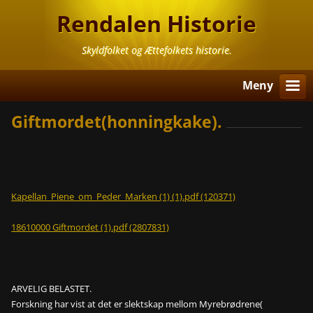
Rendalen Historie
Skyldfolket og Ættefolkets historie.
Meny
Giftmordet(honningkake).
Kapellan_Piene_om_Peder_Marken (1) (1).pdf (120371)
18610000 Giftmordet (1).pdf (2807831)
ARVELIG BELASTET.
Forskning har vist at det er slektskap mellom Myrebrødrene(