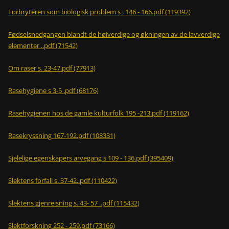
Forbryteren som biologisk problem s . 146 - 166.pdf (119392)
Fødselsnedgangen blandt de høiverdige og økningen av de lavverdige
elementer ..pdf (71542)
Om raser s. 23-47.pdf (77913)
Rasehygiene s 3-5 .pdf (68176)
Rasehygienen hos de gamle kulturfolk 195 -213.pdf (119162)
Rasekryssning 167-192.pdf (108331)
Sjelelige egenskapers arvegang s 109 - 136.pdf (395409)
Slektens forfall s. 37-42..pdf (110422)
Slektens gjenreisning s. 43- 57 ..pdf (115432)
Slektforskning 252 - 259.pdf (73166)