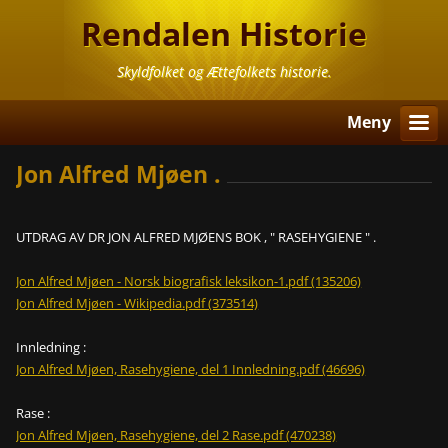
Rendalen Historie
Skyldfolket og Ættefolkets historie.
Meny
Jon Alfred Mjøen .
UTDRAG AV DR JON ALFRED MJØENS BOK , " RASEHYGIENE " .
Jon Alfred Mjøen - Norsk biografisk leksikon-1.pdf (135206)
Jon Alfred Mjøen - Wikipedia.pdf (373514)
Innledning :
Jon Alfred Mjøen, Rasehygiene, del 1 Innledning.pdf (46696)
Rase :
Jon Alfred Mjøen, Rasehygiene, del 2 Rase.pdf (470238)