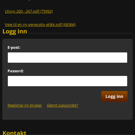
Utsyn 260 - 267.pdf (75992)
Veie til en ny generativ etikk.pdf (68366)
Logg inn
E-post:
Passord:
Registrer ny bruker
Glemt passordet?
Kontakt