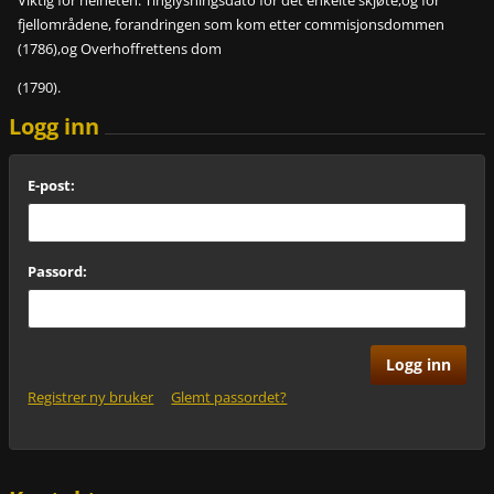
Viktig for helheten: Tinglysningsdato for det enkelte skjøte,og for
fjellområdene, forandringen som kom etter commisjonsdommen
(1786),og Overhoffrettens dom
(1790).
Logg inn
E-post:
Passord:
Registrer ny bruker
Glemt passordet?