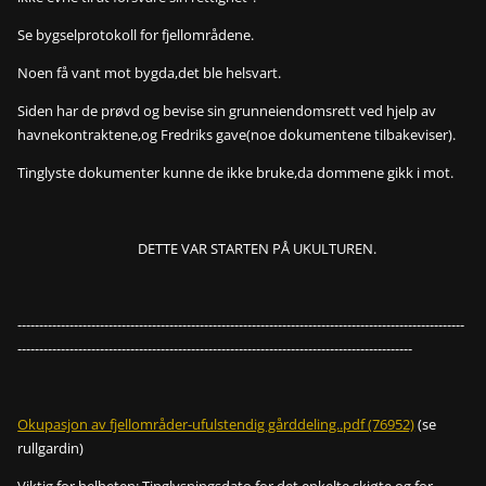
Se bygselprotokoll for fjellområdene.
Noen få vant mot bygda,det ble helsvart.
Siden har de prøvd og bevise sin grunneiendomsrett ved hjelp av
havnekontraktene,og Fredriks gave(noe dokumentene tilbakeviser).
Tinglyste dokumenter kunne de ikke bruke,da dommene gikk i mot.
DETTE VAR STARTEN PÅ UKULTUREN.
-------------------------------------------------------------------------------------------------------
-------------------------------------------------------------------------------------------
Okupasjon av fjellområder-ufulstendig gårddeling..pdf (76952)
(se
rullgardin)