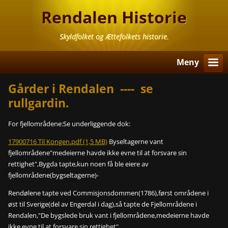
Rendalen Historie
Skyldfolket og Ættefolkets historie.
Meny
Gårder i Rendalen ---- se
rullgardin.
For fjellområdene:Se underliggende dok:
17900716 Til Kongen.pdf (1,5 MB)
Byseltagerne vant
fjellområdene"medeierne havde ikke evne til at forsvare sin
rettighet",Bygda tapte,kun noen få ble eiere av
fjellområdene(bygseltagerne)-
Rendølene tapte ved Commisjonsdommen(1786),først områdene i
øst til Sverige(del av Engerdal i dag),så tapte de Fjellområdene i
Rendalen,"De bygslede bruk vant i fjellområdene,medeierne havde
ikke evne til at forsvare sin rettighet".