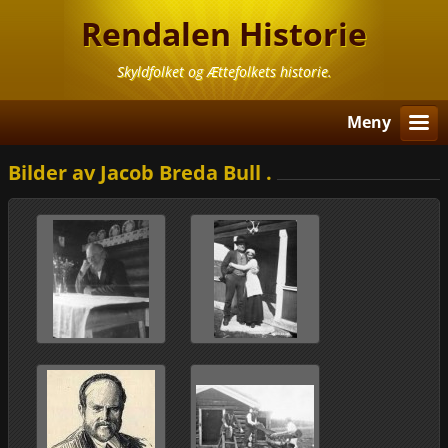
Rendalen Historie
Skyldfolket og Ættefolkets historie.
Meny
Bilder av Jacob Breda Bull .