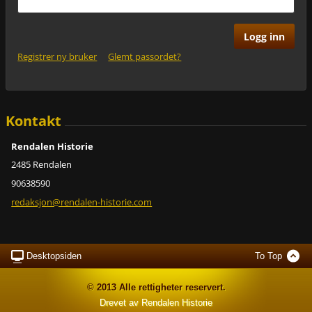
Registrer ny bruker
Glemt passordet?
Kontakt
Rendalen Historie
2485 Rendalen
90638590
redaksjo
n@rendal
en-histo
rie.com
Desktopsiden
To Top
© 2013 Alle rettigheter reservert.
Drevet av Rendalen Historie